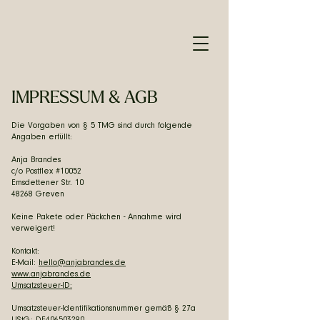
IMPRESSUM & AGB
Die Vorgaben von § 5 TMG sind durch folgende
Angaben erfüllt:
Anja Brandes
c/o Postflex #10052
Emsdettener Str. 10
48268 Greven
Keine Pakete oder Päckchen - Annahme wird
verweigert!
Kontakt:
E-Mail:
hello@anjabrandes.de
www.anjabrandes.de
Umsatzsteuer-ID:
Umsatzsteuer-Identifikationsnummer gemäß § 27a