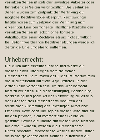
verlinkten Seiten ist stets der jeweilige Anbieter oder
Betreiber der Seiten verantwortlich. Die verlinkten
Seiten wurden zum Zeitpunkt der Verlinkung auf
mögliche Rechtsverstöße überprüft. Rechtswidrige
Inhalte waren zum Zeitpunkt der Verlinkung nicht
erkennbar. Eine permanente inhaltliche Kontrolle der
verlinkten Seiten ist jedoch ohne konkrete
Anhaltspunkte einer Rechtsverletzung nicht zumutbar.
Bei Bekanntwerden von Rechtsverletzungen werde ich
derartige Links umgehend entfernen.
Urheberrecht:
Die durch mich erstellten Inhalte und Werke auf
diesen Seiten unterliegen dem deutschen
Urheberrecht. Beim Posten der Bilder im Internet muss
die Bildunterschrift mit "Foto: Anja Brandes" in der
ersten Zeile versehen sein, um das Urheberrecht
nicht zu verletzen. Die Vervielfältigung, Bearbeitung,
Verbreitung und jede Art der Verwertung außerhalb
der Grenzen des Urheberrechts bedürfen der
schriftlichen Zustimmung des jeweiligen Autors bzw.
Erstellers. Downloads und Kopien dieser Seite sind nur
für den privaten, nicht kommerziellen Gebrauch
gestattet. Soweit die Inhalte auf dieser Seite nicht von
mir erstellt wurden, werden die Urheberrechte
Dritter beachtet. Insbesondere werden Inhalte Dritter
als solche gekennzeichnet. Sollten Sie trotzdem auf