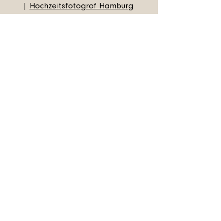
|
Hochzeitsfotograf Hamburg
Paarshooting Hamburg
|
Editorial
Fotos Hamburg
|
Portrait Fotograf
Hamburg
Commercial Fotografie Hamburg
|
Personal Branding Fotograf
Hamburg
Shop