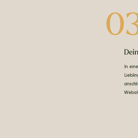
0
Dein
In ein
Liebli
anschl
Websit