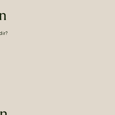
n
dir?
en