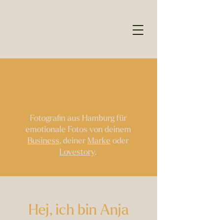
Fotografin aus Hamburg für
emotionale Fotos von deinem
Business
, deiner
Marke
oder
Lovestory
.
Hej, ich bin Anja